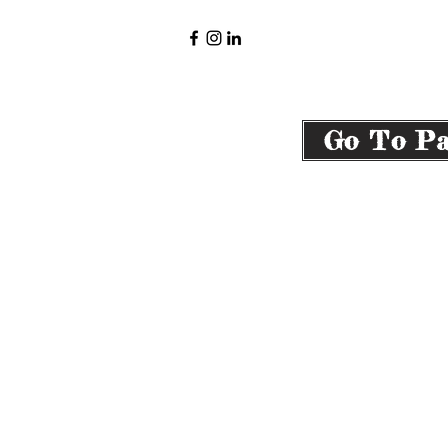
Autorisation ministérielle d’établissement nr.
10119
© 2022 par RitaFigus. Créé avec Wix.com
Go To Pa