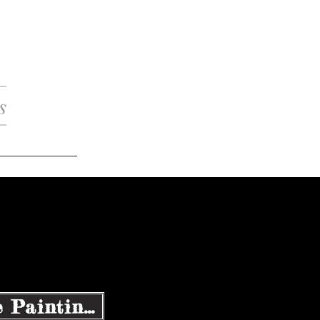
s
Available Paintings