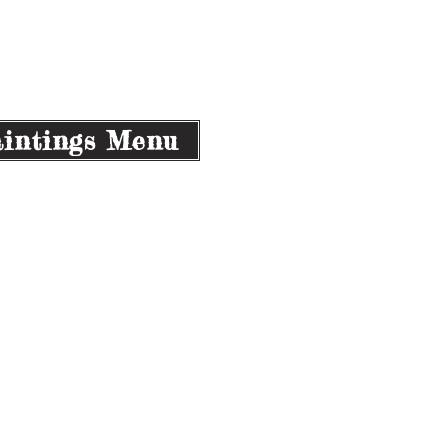
873/0
intings Menu