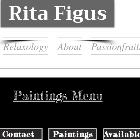
Rita Figus
Relaxology
About
Passionfruit
Paintings Menu
Contact
Paintings