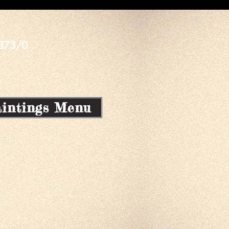
873/0
intings Menu