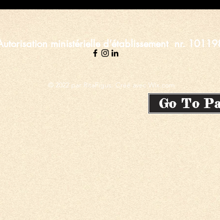
Autorisation ministérielle d’établissement nr.
10119
© 2022 par RitaFigus. Créé avec Wix.com
Go To Pa