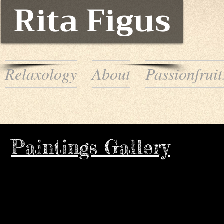
Rita Figus
Relaxology
About
Passionfruit
Paintings Gallery