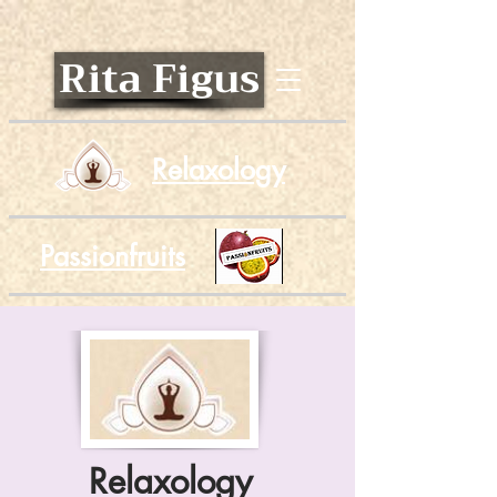
Rita Figus
Relaxology
Passionfruits
Relaxology