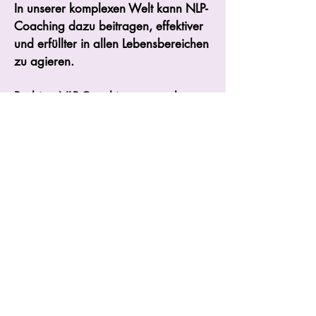
In unserer komplexen Welt kann NLP-
Coaching dazu beitragen, effektiver
und erfüllter in allen Lebensbereichen
zu agieren.
Probiert NLP-Coaching aus und
entdeckt, wie es euer Leben positiv
beeinflussen kann!
Menu Angebot
Honorar
Menu Relaxology
Autorisation ministérielle
d’établissement nr.
10119873
/0