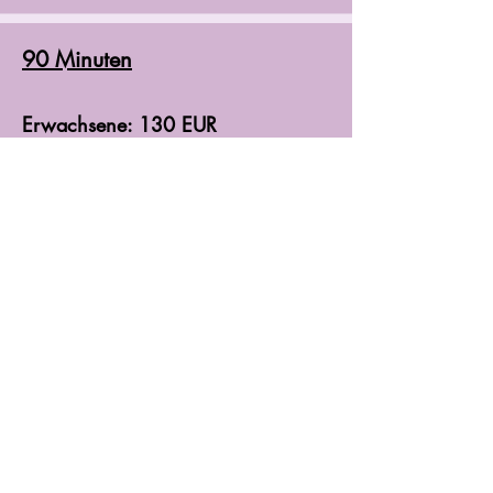
90 Minuten
Erwachsene: 130 EUR
Kom
bi Massage &
Coaching
Honorar:
75 Minuten
Erwachsene: 115
EUR