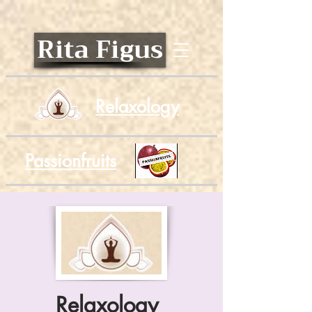
Rita Figus
Relaxology
Passionfruits
Relaxology