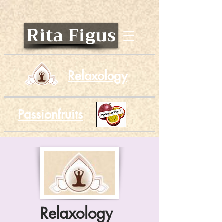
Rita Figus
Relaxology
Passionfruits
Relaxology