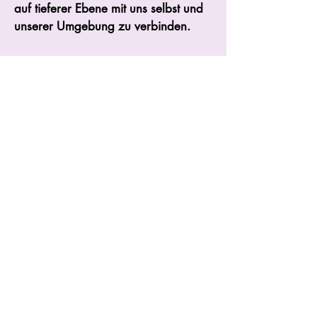
auf tieferer Ebene mit uns selbst und
unserer Umgebung zu verbinden.
Menu Angebot
Honorar
Menu Relaxology
Autorisation ministérielle
d’établissement nr.
10119873
/0
© 2022 par RitaFigus. Créé avec Wix.com