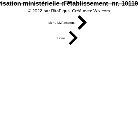
isation ministérielle d’établissement nr.
More
10119
© 2022 par RitaFigus. Créé avec Wix.com
Menu MyPaintings
Home