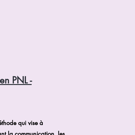
ng
en PNL -
éthode qui vise à
ant la communication, les