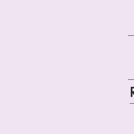
----
----
--