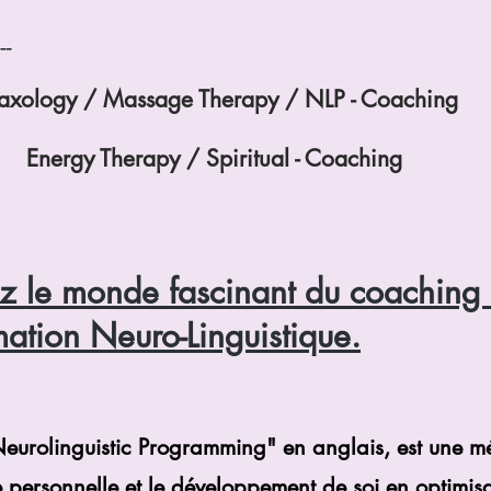
---
laxology / Massage Therapy / NLP - Coachi
ergy Therapy / Spiritual - Coaching
z le monde fascinant du coaching 
ation Neuro-Linguistique.
"Neurolinguistic Programming" en anglais, est une m
e personnelle et le développement de soi en optimis