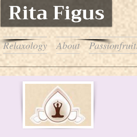
Rita Figus
Relaxology
About
Passionfruit