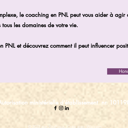
lexe, le coaching en PNL peut vous aider à agir d
 tous les domaines de votre vie.
 PNL et découvrez comment il peut influencer positi
Hono
Autorisation ministérielle d’établissement nr.
10119
© 2022 par RitaFigus. Créé avec Wix.com