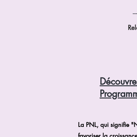
--
Re
En
Découvre
Programm
La PNL, qui signifie 
favoriser la croissanc