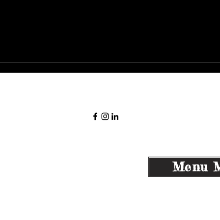
Autorisation ministérielle d’établissement nr.
10119
© 2022 par RitaFigus. Créé avec Wix.com
Menu M