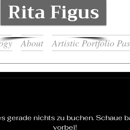
Rita Figus
ogy
About
Artistic Portfolio Pas
 es gerade nichts zu buchen. Schaue b
vorbei!