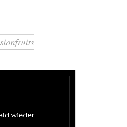
sionfruits
ald wieder