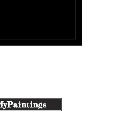
873/0
yPaintings