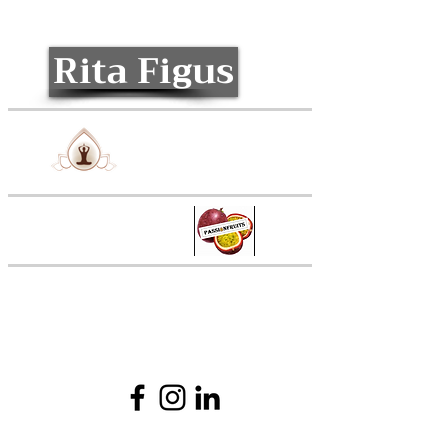
Rita Figus
Relaxology
Passionfruits
Autorisation ministérielle
d’établissement nr.
10119873
/0
© 2022 par RitaFigus. Créé avec Wix.com