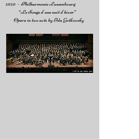
2020 -
Philharmonie Luxembourg
“
Le Songe d'une nuit d'hiver
”
Opera in two acts by Ida Gotkovsky