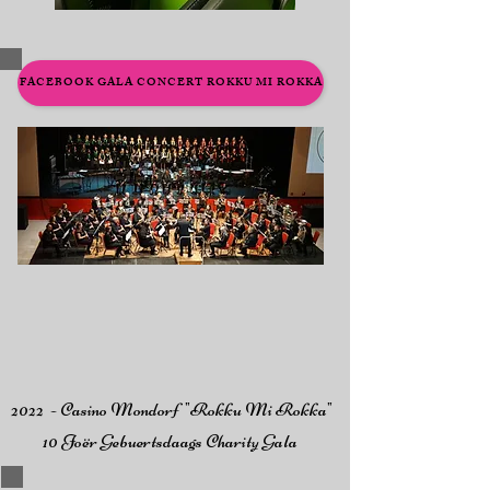
FACEBOOK GALA CONCERT ROKKU MI ROKKA
2022 - Casino Mondorf "R
okku Mi Rokka"
10 Joër Gebuertsdaags Charity Gala