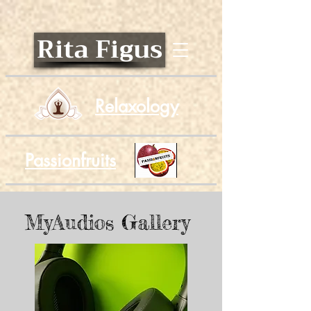
Rita Figus
Relaxology
Passionfruits
MyAudios Gallery