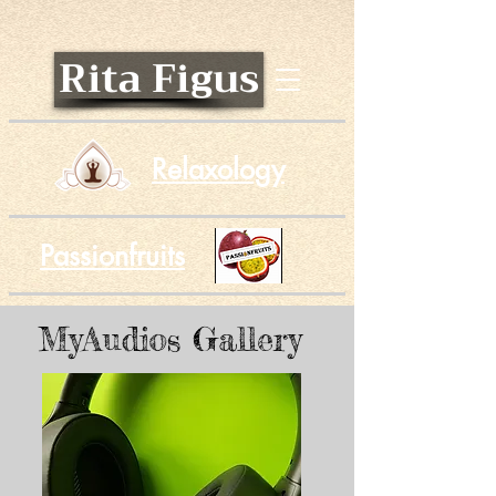
Rita Figus
Relaxology
Passionfruits
MyAudios Gallery