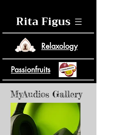
Rita Figus
Relaxology
Passionfruits
MyAudios Gallery